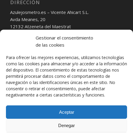
DIRECCIÓN
Azulejosmetro.es – Vicente Ahicart S.L.
Avda Meanes, 20
12132 Atzeneta del Maestrat
Castellón
Gestionar el consentimiento
Correo Electrónico:
de las cookies
ventas@azulejosmetro.es
Para ofrecer las mejores experiencias, utilizamos tecnologías
transporte@vicenteahicart.es
como las cookies para almacenar y/o acceder a la información
del dispositivo. El consentimiento de estas tecnologías nos
Teléfono:
permitirá procesar datos como el comportamiento de
+34 628471117
navegación o las identificaciones únicas en este sitio. No
consentir o retirar el consentimiento, puede afectar
Horario:
negativamente a ciertas características y funciones.
De Lunes a Viernes
Mañanas de 09:00 – 13:00
Aceptar
Tardes de 14:00 – 18:00
Denegar