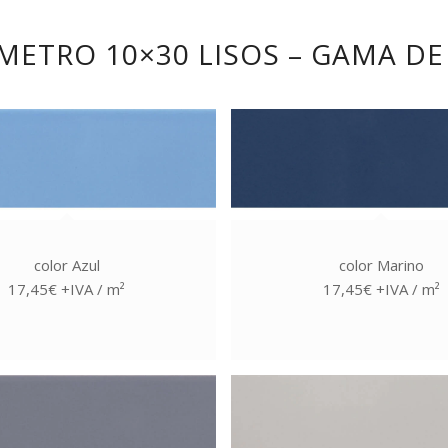
METRO 10×30 LISOS – GAMA D
color Azul
color Marino
17,45€ +IVA / m²
17,45€ +IVA / m²