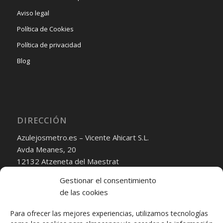
Aviso legal
Política de Cookies
Política de privacidad
Blog
DIRECCIÓN
Azulejosmetro.es – Vicente Ahicart S.L.
Avda Meanes, 20
12132 Atzeneta del Maestrat
Castellón
Gestionar el consentimiento
Correo Electrónico:
de las cookies
ventas@azulejosmetro.es
Para ofrecer las mejores experiencias, utilizamos tecnologías
transporte@vicenteahicart.es