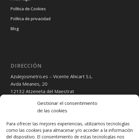
Política de Cookies
Política de privacidad
Blog
DIRECCIÓN
Azulejosmetro.es – Vicente Ahicart S.L.
Avda Meanes, 20
12132 Atzeneta del Maestrat
Castellón
Gestionar el consentimiento
Correo Electrónico:
de las cookies
ventas@azulejosmetro.es
Para ofrecer las mejores experiencias, utilizamos tecnologías
transporte@vicenteahicart.es
como las cookies para almacenar y/o acceder a la información
del dispositivo. El consentimiento de estas tecnologías nos