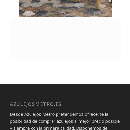
AZULEJOSMETRO.ES
Desde Azulejos Metro pretendemos ofrecerte la
posibilidad de comprar azulejos al mejor precio posible
y siempre con la primera calidad. Disponemos de